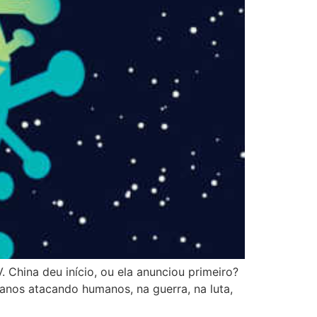
 China deu início, ou ela anunciou primeiro?
nos atacando humanos, na guerra, na luta,