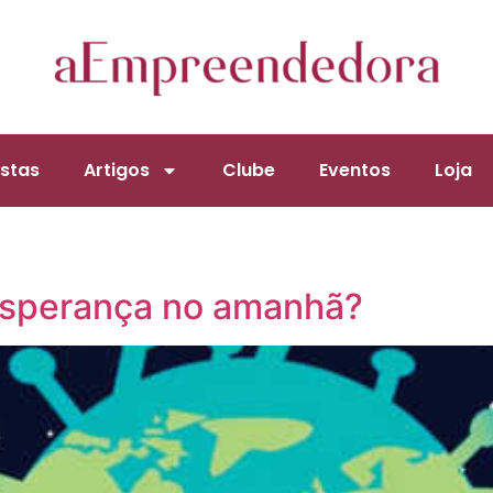
stas
Artigos
Clube
Eventos
Loja
esperança no amanhã?