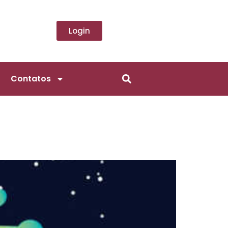
Login
Contatos