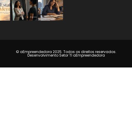
© aEmpreendedora 2025. Todos os direitos reservados.
Desenvolvimento Setor TI aEmpreendedora