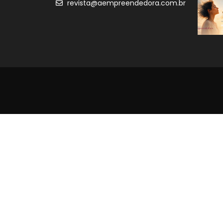
revista@aempreendedora.com.br