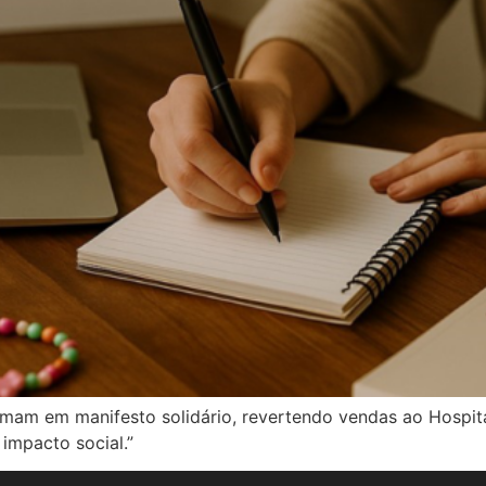
ormam em manifesto solidário, revertendo vendas ao Hospi
 impacto social.”