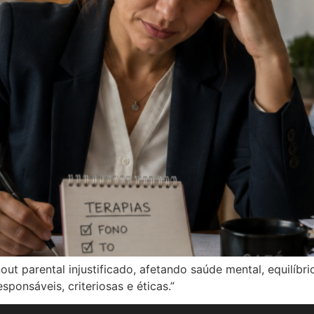
t parental injustificado, afetando saúde mental, equilíbrio
sponsáveis, criteriosas e éticas.”