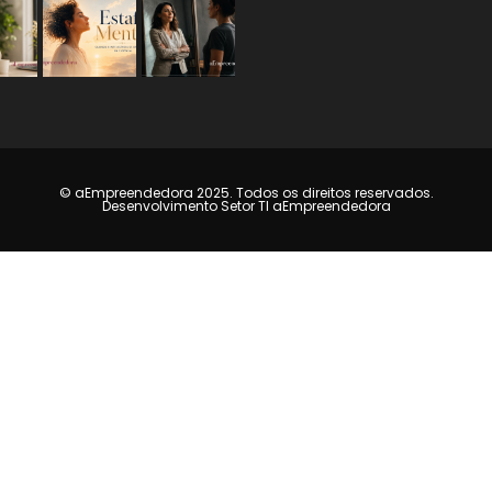
© aEmpreendedora 2025. Todos os direitos reservados.
Desenvolvimento Setor TI aEmpreendedora