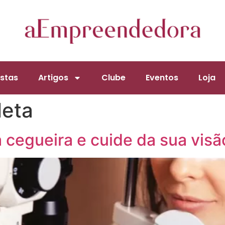
stas
Artigos
Clube
Eventos
Loja
leta
a cegueira e cuide da sua visã