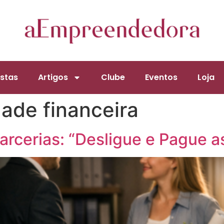
stas
Artigos
Clube
Eventos
Loja
dade financeira
arcerias: “Desligue e Pague a