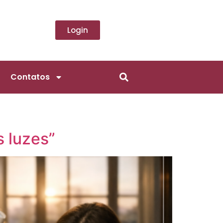
Login
Contatos
s luzes”