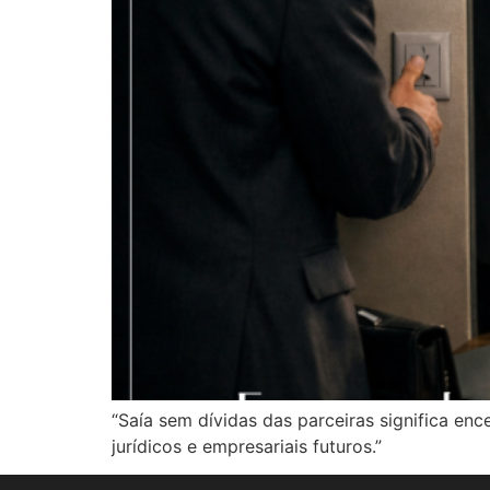
“Saía sem dívidas das parceiras significa enc
jurídicos e empresariais futuros.”