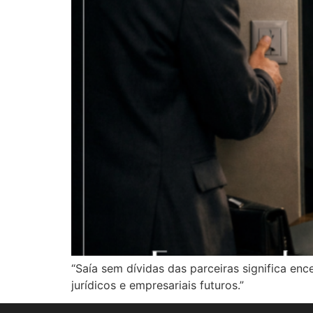
“Saía sem dívidas das parceiras significa enc
jurídicos e empresariais futuros.”