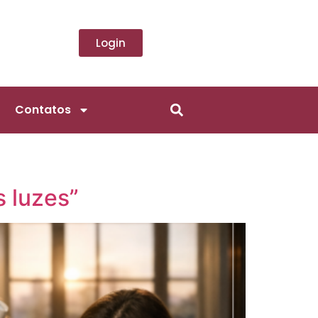
Login
Contatos
s luzes”