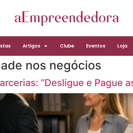
stas
Artigos
Clube
Eventos
Loja
dade nos negócios
arcerias: “Desligue e Pague a