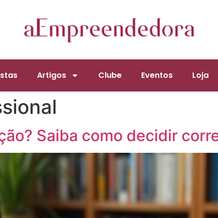
stas
Artigos
Clube
Eventos
Loja
ssional
ação? Saiba como decidir cor