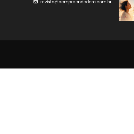
revista@aempreendedora.com.br