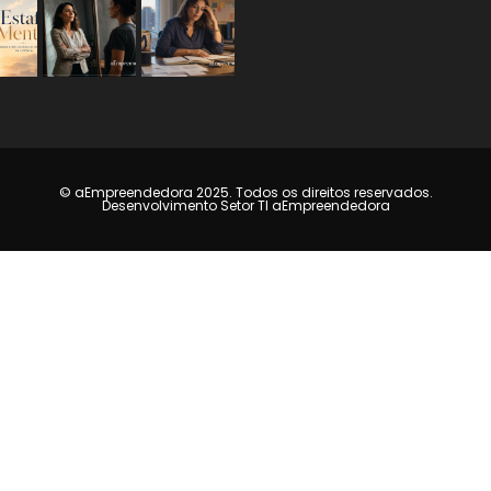
© aEmpreendedora 2025. Todos os direitos reservados.
Desenvolvimento Setor TI aEmpreendedora