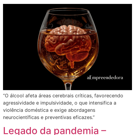
“O álcool afeta áreas cerebrais críticas, favorecendo
agressividade e impulsividade, o que intensifica a
violência doméstica e exige abordagens
neurocientíficas e preventivas eficazes.”
Legado da pandemia –