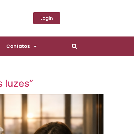
Login
Contatos
s luzes”