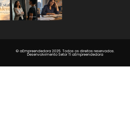
© aEmpreendedora 2025. Todos os direitos reservados.
Desenvolvimento Setor TI aEmpreendedora