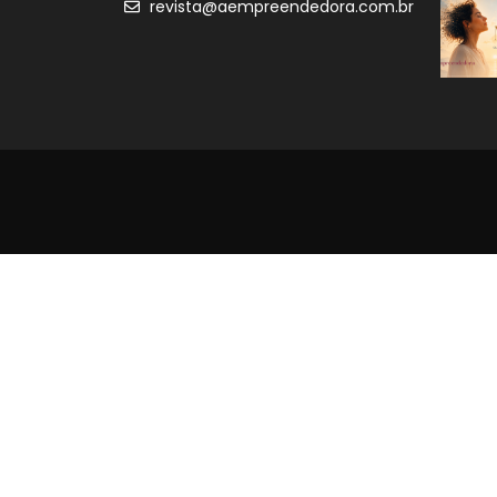
revista@aempreendedora.com.br