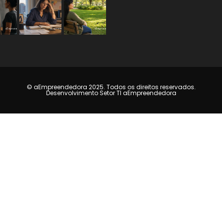
© aEmpreendedora 2025. Todos os direitos reservados.
Desenvolvimento Setor TI aEmpreendedora