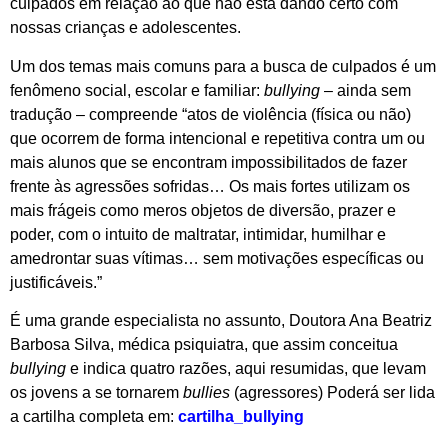
culpados em relação ao que não está dando certo com
nossas crianças e adolescentes.
Um dos temas mais comuns para a busca de culpados é um
fenômeno social, escolar e familiar:
bullying
– ainda sem
tradução – compreende “atos de violência (física ou não)
que ocorrem de forma intencional e repetitiva contra um ou
mais alunos que se encontram impossibilitados de fazer
frente às agressões sofridas… Os mais fortes utilizam os
mais frágeis como meros objetos de diversão, prazer e
poder, com o intuito de maltratar, intimidar, humilhar e
amedrontar suas vítimas… sem motivações específicas ou
justificáveis.”
É uma grande especialista no assunto, Doutora Ana Beatriz
Barbosa Silva, médica psiquiatra, que assim conceitua
bullying
e indica quatro razões, aqui resumidas, que levam
os jovens a se tornarem
bullies
(agressores) Poderá ser lida
a cartilha completa em:
cartilha_bullying