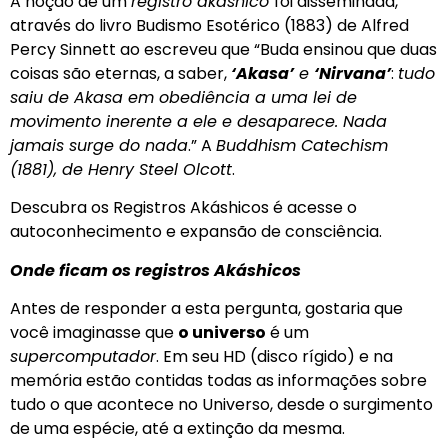
A noção de um
registro akáshico
foi disseminada,
através do livro Budismo Esotérico (1883) de Alfred
Percy Sinnett ao escreveu que “Buda ensinou que duas
coisas são eternas, a saber,
‘Akasa’
e
‘Nirvana’
:
tudo
saiu de Akasa em obediência a uma lei de
movimento inerente a ele e desaparece. Nada
jamais surge do nada
.” A
Buddhism Catechism
(1881), de Henry Steel Olcott
.
Descubra os Registros Akáshicos é acesse o
autoconhecimento e expansão de consciência.
Onde ficam os registros Akáshicos
Antes de responder a esta pergunta, gostaria que
você imaginasse que
o universo
é um
supercomputador
. Em seu HD (disco rígido) e na
memória estão contidas todas as informações sobre
tudo o que acontece no Universo, desde o surgimento
de uma espécie, até a extinção da mesma.