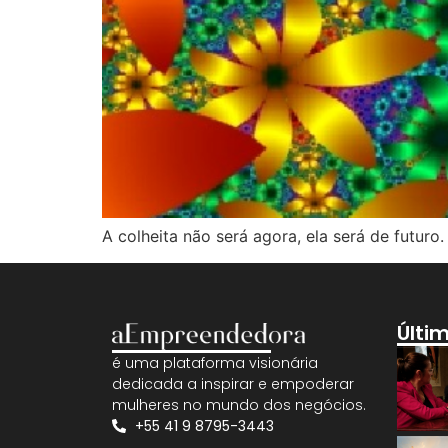
A colheita não será agora, ela será de futuro.
Últi
é uma plataforma visionária
dedicada a inspirar e empoderar
mulheres no mundo dos negócios.
+55 41 9 8795-3443