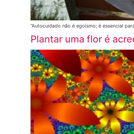
“Autocuidado não é egoísmo; é essencial para
Plantar uma flor é acr