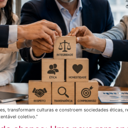
ões, transformam culturas e constroem sociedades éticas, 
entável coletivo.”