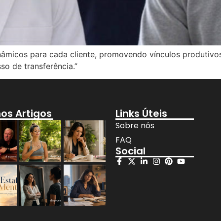
âmicos para cada cliente, promovendo vínculos produtivos
so de transferência.”
mos Artigos
Links Úteis
Sobre nós
FAQ
Social