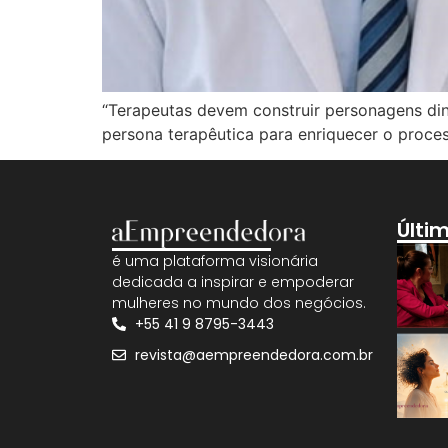
“Terapeutas devem construir personagens din
persona terapêutica para enriquecer o proces
Últi
é uma plataforma visionária
dedicada a inspirar e empoderar
mulheres no mundo dos negócios.
+55 41 9 8795-3443
revista@aempreendedora.com.br