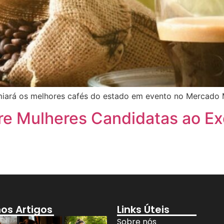
iará os melhores cafés do estado em evento no Mercado Mu
tre Mulheres Candidatas ao Ex
mos Artigos
Links Úteis
Sobre nós