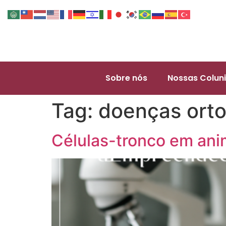
Sobre nós
Nossas Coluni
Tag:
doenças ort
Células-tronco em ani