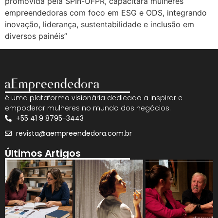
promovida pela SPIn-UFPR, capacitará mulheres
empreendedoras com foco em ESG e ODS, integrando
inovação, liderança, sustentabilidade e inclusão em
diversos painéis”
é uma plataforma visionária dedicada a inspirar e
empoderar mulheres no mundo dos negócios.
+55 41 9 8795-3443
revista@aempreendedora.com.br
Últimos Artigos