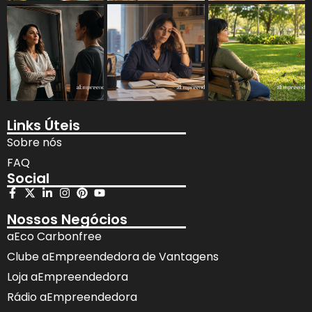
Links Úteis
Sobre nós
FAQ
Social
Nossos Negócios
aEco Carbonfree
Clube aEmpreendedora de Vantagens
Loja aEmpreendedora
Rádio aEmpreendedora