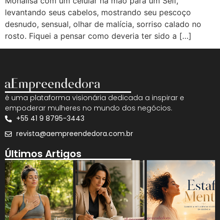
Monalisa com um celular na mão para um Self,
levantando seus cabelos, mostrando seu pescoço
desnudo, sensual, olhar de malícia, sorriso calado no
rosto. Fiquei a pensar como deveria ter sido a […]
é uma plataforma visionária dedicada a inspirar e
empoderar mulheres no mundo dos negócios.
+55 41 9 8795-3443
revista@aempreendedora.com.br
Últimos Artigos