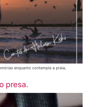
emórias enquanto contempla a praia,
o presa.