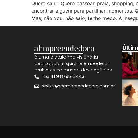
Quero sair… Quero passear, praia, shopping, c
encontrar alguém para partilhar momentos. Q
Mas, não vou, não saio, tenho medo. A insegu
Últi
é uma plataforma visionária
dedicada a inspirar e empoderar
mulheres no mundo dos negócios.
+55 41 9 8795-3443
revista@aempreendedora.com.br