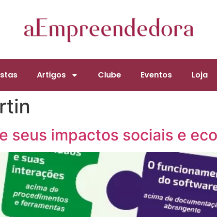
stas
Artigos
Clube
Eventos
Loja
rtin
e seus impactos sociais e ec