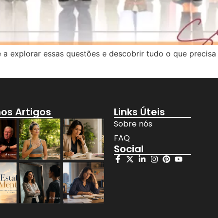
ê a explorar essas questões e descobrir tudo o que precisa 
mos Artigos
Links Úteis
Sobre nós
FAQ
Social