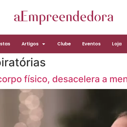
stas
Artigos
Clube
Eventos
Loja
iratórias
 corpo físico, desacelera a me