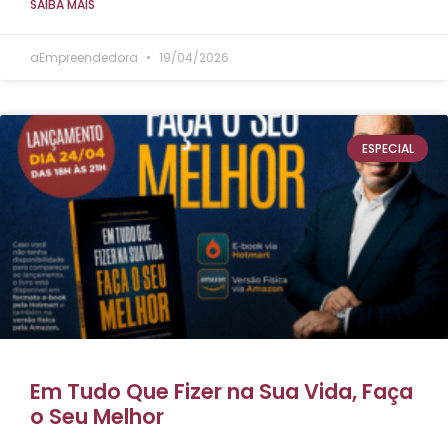
SAIBA MAIS
aEmpreendedora
19/04/2026
ESPECIAL
Em Tudo Que Fizer na Sua Vida, Faça
o Seu Melhor