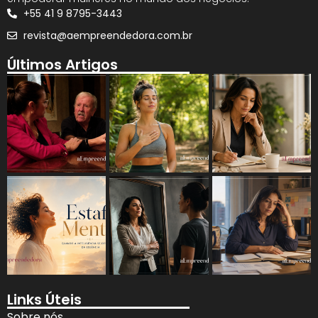
+55 41 9 8795-3443
revista@aempreendedora.com.br
Últimos Artigos
Links Úteis
Sobre nós