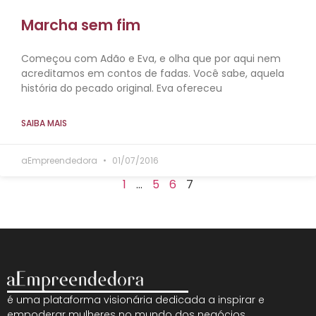
Marcha sem fim
Começou com Adão e Eva, e olha que por aqui nem
acreditamos em contos de fadas. Você sabe, aquela
história do pecado original. Eva ofereceu
SAIBA MAIS
aEmpreendedora
01/07/2016
1
…
5
6
7
é uma plataforma visionária dedicada a inspirar e
empoderar mulheres no mundo dos negócios.