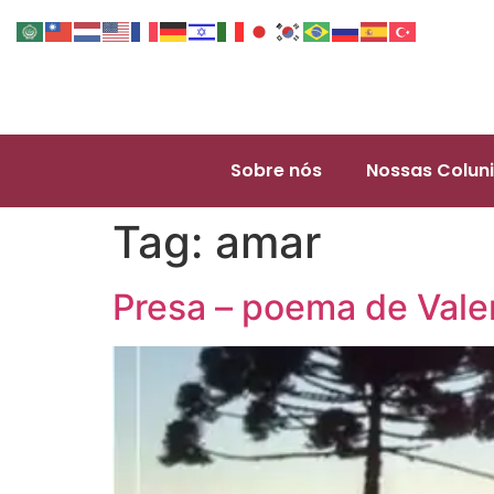
Sobre nós
Nossas Coluni
Tag:
amar
Presa – poema de Valer