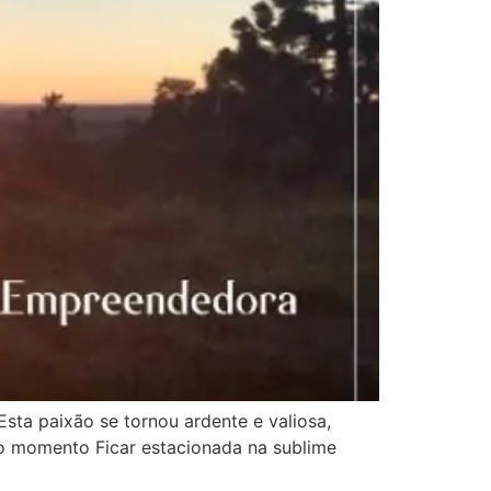
a paixão se tornou ardente e valiosa,
ro momento Ficar estacionada na sublime