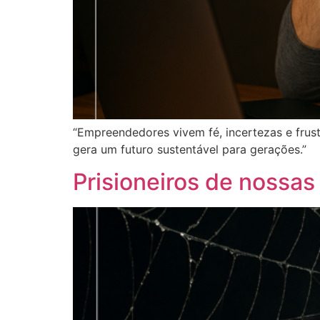
“Empreendedores vivem fé, incertezas e frus
gera um futuro sustentável para gerações.”
Prisioneiros de nossas 