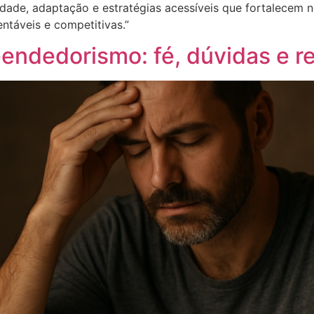
vidade, adaptação e estratégias acessíveis que fortalece
táveis e competitivas.”
ndedorismo: fé, dúvidas e re