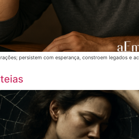
trações; persistem com esperança, constroem legados e acr
teias