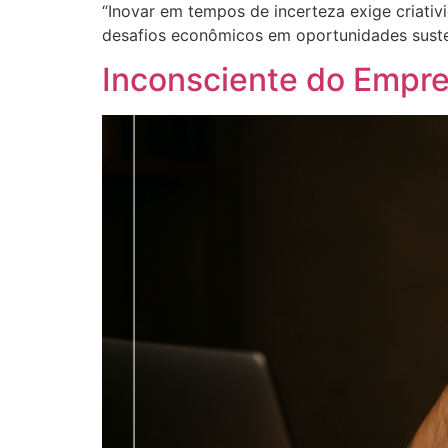
“Inovar em tempos de incerteza exige criati
desafios econômicos em oportunidades susten
Inconsciente do Empree