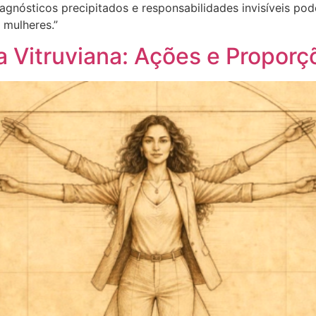
iagnósticos precipitados e responsabilidades invisíveis p
 mulheres.”
Vitruviana: Ações e Proporçõ