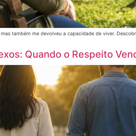
a, mas também me devolveu a capacidade de viver. Descob
exos: Quando o Respeito Ven